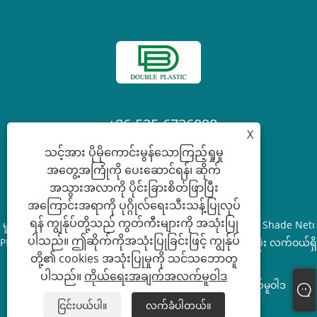
+86-535-6726098
X
သင့်အား ပိုမိုကောင်းမွန်သောကြည့်ရှုမှု
Laura@ytdouble.com
အတွေ့အကြုံကို ပေးဆောင်ရန်၊ ဆိုက်
အသွားအလာကို ပိုင်းခြားစိတ်ဖြာပြီး
အကြောင်းအရာကို ပုဂ္ဂိုလ်ရေးသီးသန့်ပြုလုပ်
ရန် ကျွန်ုပ်တို့သည် ကွတ်ကီးများကို အသုံးပြု
မူပိုင်ခွင့် © 2022 Yantai Double Plastic Industry Co.,Ltd. - Shade Net၊
ပါသည်။ ဤဆိုက်ကိုအသုံးပြုခြင်းဖြင့် ကျွန်ုပ်
PE တာပေါ်လင်၊ Scaffolding Safety Net - အခွင့်အရေးအားလုံး လက်ဝယ်ရှိ
တို့၏ cookies အသုံးပြုမှုကို သင်သဘောတူ
သည်။
ပါသည်။
ကိုယ်ရေးအချက်အလက်မူဝါဒ
Links
Sitemap
RSS
XML
ကိုယ်ရေးအချက်အလက်မူဝါဒ
ငြင်းပယ်ပါ။
လက်ခံပါတယ်။