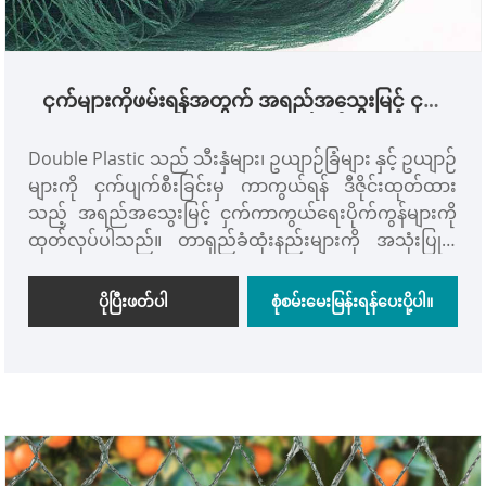
ငှက်များကိုဖမ်းရန်အတွက် အရည်အသွေးမြင့် ငှက်
ကာကွယ်မှုပိုက်ကွန် Mesh ငှက်ပိုက်ကွန်
Double Plastic သည် သီးနှံများ၊ ဥယျာဉ်ခြံများ နှင့် ဥယျာဉ်
များကို ငှက်ပျက်စီးခြင်းမှ ကာကွယ်ရန် ဒီဇိုင်းထုတ်ထား
သည့် အရည်အသွေးမြင့် ငှက်ကာကွယ်ရေးပိုက်ကွန်များကို
ထုတ်လုပ်ပါသည်။ တာရှည်ခံထုံးနည်းများကို အသုံးပြု၍
ခရမ်းလွန်တည်ငြိမ်သော polyethylene ဖြင့်ပြုလုပ်ထား
သောကြောင့် ငှက်ကာကွယ်သည့်ပိုက်များသည် ပေါ့ပါးပြီး
ပိုပြီးဖတ်ပါ
စုံစမ်းမေးမြန်းရန်ပေးပို့ပါ။
ရာသီဥတုဒဏ်ခံနိုင်ကာ ပြန်လည်အသုံးပြုနိုင်ပါသည်။
အဆင့်မြင့် ထုတ်လုပ်မှုလိုင်းများနှင့် ထိရောက်သော
အရည်အသွေးထိန်းချုပ်မှုတို့ဖြင့် ကမ္ဘာတစ်ဝှမ်း အမြန်
ပို့ဆောင်မှုသေချာစေရန် ကျွန်ုပ်တို့သည် ကြီးမားသောစာရင်း
များကို ထိန်းသိမ်းထားပါသည်။ ငှက်ကာကွယ်ရေးပိုက်ကွန်
မုတ်ဆိတ်ရိတ်ခြင်းကို ဒေသအများအပြားရှိ သစ်သီးခြံများ၊
စပျစ်ခြံများ၊ နှင့် ဥယျာဉ်ခြံမြေ ပရောဂျက်များသို့