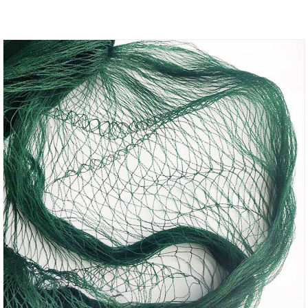
အရည်အသွေးထိန်းချုပ်မှုနှင့် အကြီးစားထုတ်လုပ်မှုကို
သေချာစေပြီး ကမ္ဘာတစ်ဝှမ်းရှိ လယ်ယာများအတွက်
အမြောက်အများမှာယူမှုများကို ပံ့ပိုးပေးပါသည်။ သိသာ
ထင်ရှားသော စတော့ခ်များနှင့် စိုက်ပျိုးရေးတင်ပို့သူများမှ
သက်သေပြထားသော အသုံးပြုမှုဖြင့် ကျွန်ုပ်တို့သည်
ယုံကြည်စိတ်ချရသော၊ ကုန်ကျစရိတ်သက်သာသော ဖြေ
ရှင်းနည်းများကို အမြန်ပေးပို့ခြင်းဖြင့် ကျွန်ုပ်တို့ ပေးဆောင်
ပါသည်။