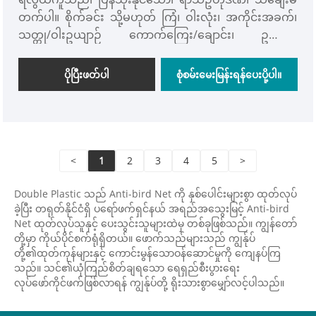
တက်ပါ။ စိုက်ခင်း သို့မဟုတ် ကြံ၊ ဝါးလုံး၊ အကိုင်းအခက်၊
သတ္တု/ဝါးဥယျာဉ် ကောက်ကြေး/ချောင်း၊ ဥယျာဉ်
လှောင်အိမ်၊ အပင်ထောက်ကြိုး၊ ရာဇမတ်ကွက်၊ ခြံစည်းရိုး/
တံခါးအမြွှာ၊ လှေကား၊ လှံတံ၊ ကေဘယ်၊ ချည်၊ ချည်၊ ကြိုး
ပိုပြီးဖတ်ပါ
စုံစမ်းမေးမြန်းရန်ပေးပို့ပါ။
မျှင် သို့မဟုတ် ဝါယာကြိုးကွန်တင်၊ သို့မဟုတ် ပံ့ပိုးပေးနိုင်
သည့် မည်သည့်အရာမဆို၊ Double Plastic® HDPE Anti
Bird Net သည် ငှက်များ၊ ကြွက်များနှင့် အခြားပိုးမွှားများ
ကြောင့် အပင်များပျက်စီးခြင်းမှ ကာကွယ်ရန် နူးညံ့သော
အပင်များ၊ ပန်းများနှင့် ပျိုးပင်များကို ကာကွယ်ရန် ဒီဇိုင်း
<
1
2
3
4
5
>
ထုတ်ထားပါသည်။
Double Plastic သည် Anti-bird Net ကို နှစ်ပေါင်းများစွာ ထုတ်လုပ်
ခဲ့ပြီး တရုတ်နိုင်ငံရှိ ပရော်ဖက်ရှင်နယ် အရည်အသွေးမြင့် Anti-bird
Net ထုတ်လုပ်သူနှင့် ပေးသွင်းသူများထဲမှ တစ်ခုဖြစ်သည်။ ကျွန်တော်
တို့မှာ ကိုယ်ပိုင်စက်ရုံရှိတယ်။ ဖောက်သည်များသည် ကျွန်ုပ်
တို့၏ထုတ်ကုန်များနှင့် ကောင်းမွန်သောဝန်ဆောင်မှုကို ကျေနပ်ကြ
သည်။ သင်၏ယုံကြည်စိတ်ချရသော ရေရှည်စီးပွားရေး
လုပ်ဖော်ကိုင်ဖက်ဖြစ်လာရန် ကျွန်ုပ်တို့ ရိုးသားစွာမျှော်လင့်ပါသည်။