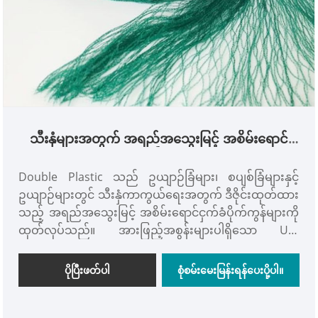
သီးနှံများအတွက် အရည်အသွေးမြင့် အစိမ်းရောင်
ငှက်ခံပိုက်ကွန်
Double Plastic သည် ဥယျာဉ်ခြံများ၊ စပျစ်ခြံများနှင့်
ဥယျာဉ်များတွင် သီးနှံကာကွယ်ရေးအတွက် ဒီဇိုင်းထုတ်ထား
သည့် အရည်အသွေးမြင့် အစိမ်းရောင်ငှက်ခံပိုက်ကွန်များကို
ထုတ်လုပ်သည်။ အားဖြည့်အစွန်းများပါရှိသော UV-
stabilized HDPE ဖြင့်ပြုလုပ်ထားသောကြောင့်
အရည်အသွေးမြင့် အစိမ်းရောင်ငှက်-ခံပိုက်ကွန်သည်
ပိုပြီးဖတ်ပါ
စုံစမ်းမေးမြန်းရန်ပေးပို့ပါ။
တာရှည်ခံပြီး အလင်း/လေ၀င်လေထွက်ကို ခွင့်ပြုပါသည်။
ကျွန်ုပ်တို့၏ကိုယ်ပိုင်စက်ရုံသည် တင်းကျပ်သော