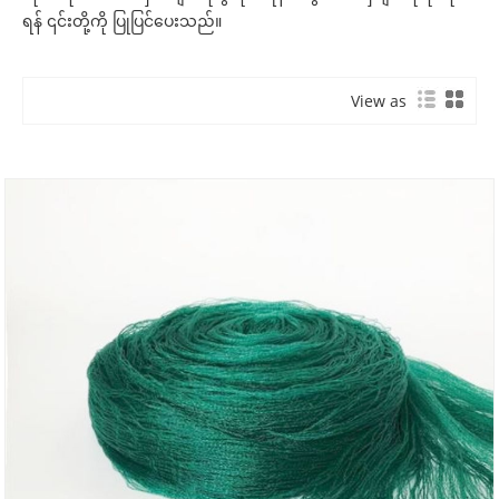
ရန် ၎င်းတို့ကို ပြုပြင်ပေးသည်။
View as