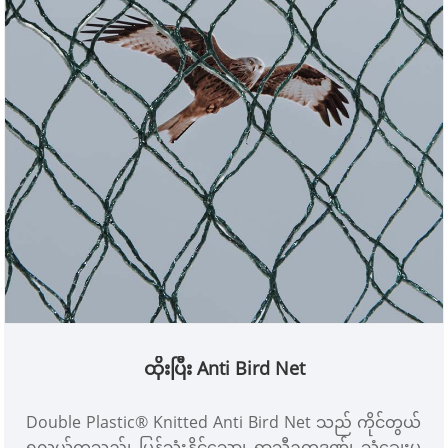
ထိုးပြီး Anti Bird Net
Double Plastic® Knitted Anti Bird Net သည် ကိုင်တွယ်
ရလွယ်ကူသည်၊ ပြန်သုံးနိုင်သော၊ ရာသီဥတုဒဏ်၊ သံချေးမ