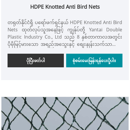
HDPE Knotted Anti Bird Nets
တရုတ်နိုင်ငံရှိ ပရော်ဖက်ရှင်နယ် HDPE Knotted Anti Bird
Nets ထုတ်လုပ်သူအနေဖြင့် ကျွန်ုပ်တို့ Yantai Double
Plastic Industry Co., Ltd သည် 8 နှစ်တာကာလအတွင်း
ပိုမိုမြင့်မားသော အရည်အသွေးနှင့် စျေးနှုန်းသက်သာသော
ထုတ်ကုန်များထုတ်လုပ်ရန် ကျွန်ုပ်တို့၏အကောင်းဆုံး
ကြိုးစားနေပါသည်။ ကျွန်ုပ်တို့သည် စက်မှုလုပ်ငန်းနှင့်
ပိုပြီးဖတ်ပါ
စုံစမ်းမေးမြန်းရန်ပေးပို့ပါ။
ကုန်သွယ်မှုဆိုင်ရာ ပေါင်းစပ်ကုမ္ပဏီတစ်ခုဖြစ်သောကြောင့်
သင်သည် စက်ရုံတိုက်ရိုက်စျေးနှုန်းထက် သက်သာသော
စက်ရုံတိုက်ရိုက်စျေးနှုန်းဖြင့် အလိုရှိသောအတိုင်း
စိတ်ကြိုက် HDPE Knotted Anti Bird Nets ကို သင်ရနိုင်
ပါသည်။ သင်နှင့် ရေရှည်လက်တွဲရန် ကျွန်ုပ်တို့ အမှန်
တကယ် မျှော်လင့်ပါသည်။