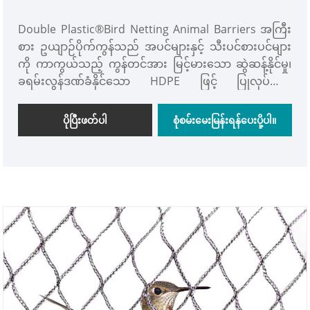
Double Plastic®Bird Netting Animal Barriers အကြီး
စား ဥယျာဉ်ပိုက်ကွန်သည် အပင်များနှင့် သီးပင်စားပင်များ
ကို ကာကွယ်သည့် ကွန်တင်အား မြင့်မားသော ဆွဲဆန့်နိုင်မှု၊
ခရမ်းလွန်ဒဏ်ခံနိုင်သော HDPE ဖြင့် ပြုလုပ်ထား
သောကြောင့် ငှက်များနှင့် တိရစ္ဆာန်ငယ်များကို
အကာအကွယ်ပေးသည့် စတုရန်းကွက်ငယ်၊ တိရစ္ဆာန်ငယ်
ပိုပြီးဖတ်ပါ
စုံစမ်းမေးမြန်းရန်ပေးပို့ပါ။
လေးများ ထိခိုက်ဒဏ်ရာမရရှိစေရပါ။ Double Plastic®
Plant Bird Netting တိရစ္ဆာန်အတားအဆီးများသည်
နွေရာသီတွင် အလင်းနှင့်မိုးရွာခြင်းအတွက် အသီးအနှံများ
နှင့် သီးနှံများ ပျက်စီးခြင်းမှ ကာကွယ်ပေးပါသည်။
ဆောင်းရာသီတွင် ခေါက်ရန် ခိုင်ခံ့သည်။ ရာသီတစ်ခု
ပြီးသည်နှင့် ပြန်လည်အသုံးပြုပါ။ ဥယျာဉ်စိုက်ပျိုးခြင်း
အတွက် သင့်လျော်သည်။