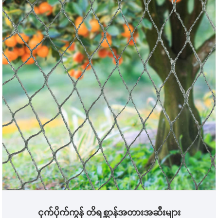
အောင်မြင်စွာ ပံ့ပိုးပေးထားပြီး ရေရှည်တည်တံ့သော
စိုက်ပျိုးရေးကို ယုံကြည်စိတ်ချရပြီး ချွေတာသော ငှက်
ထိန်းချုပ်မှုဖြေရှင်းနည်းများဖြင့် ပံ့ပိုးပေးပါသည်။
ငှက်ပိုက်ကွန် တိရစ္ဆာန်အတားအဆီးများ