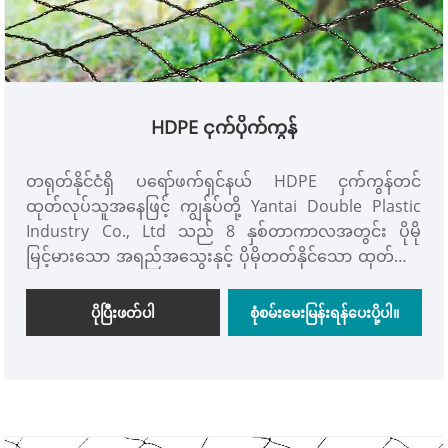
HDPE ငှက်ပိုက်ကွန်
တရုတ်နိုင်ငံရှိ ပရော်ဖက်ရှင်နယ် HDPE ငှက်ကွန်တင်
ထုတ်လုပ်သူအနေဖြင့် ကျွန်ုပ်တို့ Yantai Double Plastic
Industry Co., Ltd သည် 8 နှစ်တာကာလအတွင်း ပိုမို
မြင့်မားသော အရည်အသွေးနှင့် ပိုမိုတတ်နိုင်သော ထုတ်ကုန်
များကို ထုတ်လုပ်ရန် ကျွန်ုပ်တို့၏အကောင်းဆုံးကြိုးစားနေ
ပါသည်။ ကျွန်ုပ်တို့သည် စက်မှုလုပ်ငန်းနှင့် ကုန်သွယ်မှု၏
ပိုပြီးဖတ်ပါ
စုံစမ်းမေးမြန်းရန်ပေးပို့ပါ။
ပေါင်းစပ်ကုမ္ပဏီတစ်ခုဖြစ်သောကြောင့် သင်သည် စက်ရုံ
တိုက်ရိုက်စျေးနှုန်းထက် သက်သာသော စက်ရုံတိုက်ရိုက်
စျေးနှုန်းဖြင့် အလိုရှိသောအတိုင်း စိတ်ကြိုက် HDPE Bird
Netting ကို ရနိုင်ပါသည်။ သင်နှင့် ရေရှည်လက်တွဲရန်
ကျွန်ုပ်တို့ အမှန်တကယ် မျှော်လင့်ပါသည်။