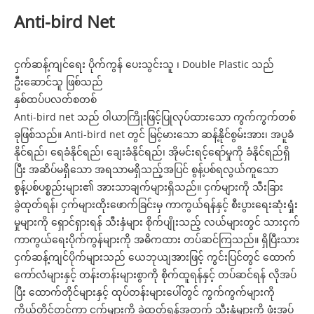
Anti-bird Net
ငှက်ဆန့်ကျင်ရေး ပိုက်ကွန် ပေးသွင်းသူ ၊ Double Plastic သည်
ဦးဆောင်သူ ဖြစ်သည်
နှစ်ထပ်ပလတ်စတစ်
Anti-bird net သည် ဝါယာကြိုးဖြင့်ပြုလုပ်ထားသော ကွက်ကွက်တစ်
ခုဖြစ်သည်။ Anti-bird net တွင် မြင့်မားသော ဆန့်နိုင်စွမ်းအား၊ အပူခံ
နိုင်ရည်၊ ရေခံနိုင်ရည်၊ ချေးခံနိုင်ရည်၊ အိုမင်းရင့်ရော်မှုကို ခံနိုင်ရည်ရှိ
ပြီး အဆိပ်မရှိသော အရသာမရှိသည့်အပြင် စွန့်ပစ်ရလွယ်ကူသော
စွန့်ပစ်ပစ္စည်းများ၏ အားသာချက်များရှိသည်။ ငှက်များကို သီးခြား
ခွဲထုတ်ရန်၊ ငှက်များထိုးဖောက်ခြင်းမှ ကာကွယ်ရန်နှင့် စီးပွားရေးဆုံးရှုံး
မှုများကို ရှောင်ရှားရန် သီးနှံများ စိုက်ပျိုးသည့် လယ်များတွင် သားငှက်
ကာကွယ်ရေးပိုက်ကွန်များကို အဓိကထား တပ်ဆင်ကြသည်။ ရှိပြီးသား
ငှက်ဆန့်ကျင်ပိုက်များသည် ယေဘုယျအားဖြင့် ကွင်းပြင်တွင် ထောက်
ကော်လံများနှင့် တန်းတန်းများစွာကို စိုက်ထူရန်နှင့် တပ်ဆင်ရန် လိုအပ်
ပြီး ထောက်တိုင်များနှင့် ထုပ်တန်းများပေါ်တွင် ကွက်ကွက်များကို
ကိုယ်တိုင်တင်ကာ ငှက်များကို ခွဲထုတ်ရန်အတွက် သီးနှံများကို ဖုံးအုပ်