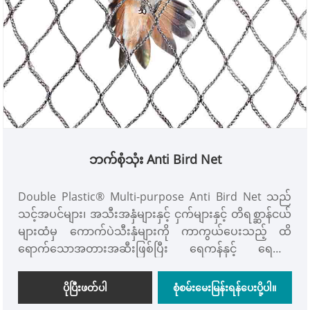
ဘက်စုံသုံး Anti Bird Net
Double Plastic® Multi-purpose Anti Bird Net သည်
သင့်အပင်များ၊ အသီးအနှံများနှင့် ငှက်များနှင့် တိရစ္ဆာန်ငယ်
များထံမှ ကောက်ပဲသီးနှံများကို ကာကွယ်ပေးသည့် ထိ
ရောက်သောအတားအဆီးဖြစ်ပြီး ရေကန်နှင့် ရေကန်
ပိုက်ကွန်အဖြစ်လည်း အသုံးပြုနိုင်ပါသည်။
ပိုပြီးဖတ်ပါ
စုံစမ်းမေးမြန်းရန်ပေးပို့ပါ။