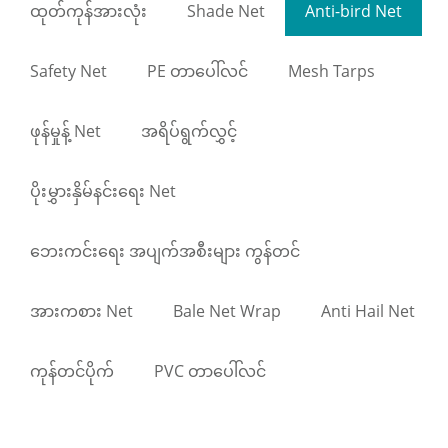
ထုတ်ကုန်အားလုံး
Shade Net
Anti-bird Net
Safety Net
PE တာပေါ်လင်
Mesh Tarps
ဖုန်မှုန့် Net
အရိပ်ရွက်လွှင့်
ပိုးမွှားနှိမ်နင်းရေး Net
ဘေးကင်းရေး အပျက်အစီးများ ကွန်တင်
အားကစား Net
Bale Net Wrap
Anti Hail Net
ကုန်တင်ပိုက်
PVC တာပေါ်လင်