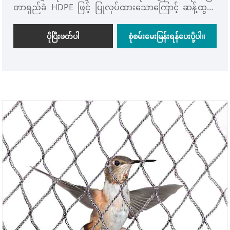
တာရှည်ခံ HDPE ဖြင့် ပြုလုပ်ထားသောကြောင့် ဆန့်ထွက်
ခြင်း၊ UV ဒဏ်ခံနိုင်ခြင်း၊ သေးငယ်သော စတုရန်းကွက်
များသည် ငှက်များနှင့် တိရိစ္ဆာန်ငယ်လေးများကို မထိခိုက်
ပိုပြီးဖတ်ပါ
စုံစမ်းမေးမြန်းရန်ပေးပို့ပါ။
နိုင်ပါ။ ခေါက်ရန် ရာသီနှင့် ပြန်သုံးသည်။ ဥယျာဉ်စိုက်ပျိုး
ခြင်းဆိုင်ရာ အသုံးချမှုများအတွက် သင့်လျော်သည်။