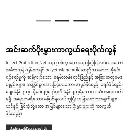
အင်းဆက်ပိုးမွှားကာကွယ်ရေးပိုက်ကွန်
Insect Protection Net သည် ပါးလွှာသောထည်ဖြင့်ပြုလုပ်ထားသော
အဓိကကုန်ကြမ်းအဖြစ် polyethylene ပေါင်းထည့်ထားသော အိုမင်း
ရင့်ရော်မှုကို ဆန့်ကျင်သော၊ ခရမ်းလွန်ရောင်ခြည်နှင့် အခြားဓာတုဗေဒ
ပစ္စည်းများ၊ ဆန့်နိုင်စွမ်းအားမြင့်မားသော၊ အပူခံနိုင်ရည်၊ ရေခံနိုင်ရည်၊
ချေးခံနိုင်ရည်၊ အိုမင်းရင့်ရော်မှုကို ခံနိုင်ရည်ရှိသော၊ အဆိပ်အတောက်
မရှိ၊ အရသာမရှိသော၊ စွန့်ပစ်ရလွယ်ကူပြီး အခြားအားသာချက်များ။
ယင်နှင့် ခြင်ကဲ့သို့သော အဖြစ်များသော ပိုးမွှားများကို ကာကွယ်
နိုင်သည်။
စုံစမ်းမေးမြန်းရန်ပေးပို့ပါ။