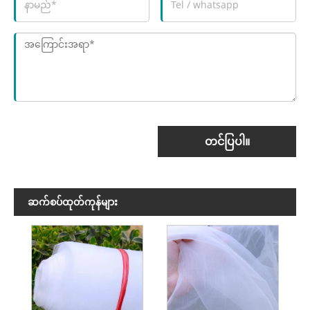
တင်ပြပါ။
ဆက်စပ်ထုတ်ကုန်များ