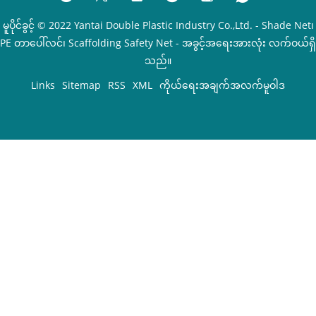
မူပိုင်ခွင့် © 2022 Yantai Double Plastic Industry Co.,Ltd. - Shade Net၊
PE တာပေါ်လင်၊ Scaffolding Safety Net - အခွင့်အရေးအားလုံး လက်ဝယ်ရှိ
သည်။
Links
Sitemap
RSS
XML
ကိုယ်ရေးအချက်အလက်မူဝါဒ