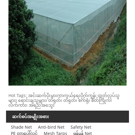
Hot Tags: အင်းဆက်ပိုးမွှားကာကွယ်ရေးပိုက်ကွန်၊ ထုတ်လုပ်သူ
များ၊ ရောင်းချသူများ၊ တရုတ်၊ တရုတ်၊ စက်ရုံ၊ စိတ်ကြိုက်၊
လက်ကား၊ အရည်အသွေး
ဆက်စပ်အမျိုးအစား
Shade Net
Anti-bird Net
Safety Net
PE တာပေါ်လင်
Mesh Tarps
ဖုန်မှုန့် Net