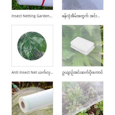
Insect Netting Garden ပိုးမွှားထိန်းချုပ်ခြင်ထောင်၊ အပင်များ ဟင်းသီးဟင်းရွက် ပန်းများ
ဖန်လုံအိမ်အတွက် အင်းဆက်ပိုးမွှားပိုက် အင်းဆက်ပိုးပိုက်ကွန်
Anti Insect Net ယက်လုပ်ခြင်း။
ဥယျာဉ်အင်းဆက်ပိုးကောင်