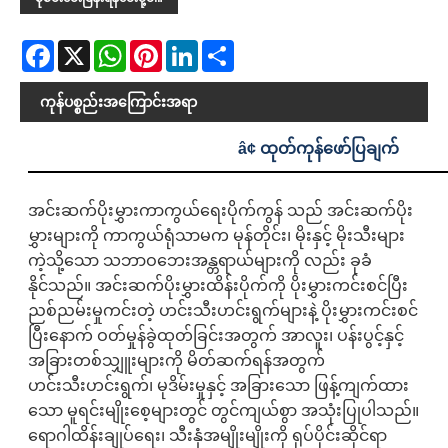
Facebook
X
WhatsApp
Pinterest
LinkedIn
Share
ကုန်ပစ္စည်းအကြောင်းအရာ
â¢ ထုတ်ကုန်ဖော်ပြချက်
အင်းဆက်ပိုးမွှားကာကွယ်ရေးပိုက်ကွန် သည် အင်းဆက်ပိုး
မွှားများကို ကာကွယ်ရုံသာမက မုန်တိုင်း၊ မိုးနှင့် မိုးသီးများ
ကဲ့သို့သော သဘာဝဘေးအန္တရာယ်များကို လည်း ခုခံ
နိုင်သည်။ အင်းဆက်ပိုးမွှားထိန်းပိုက်ကို ပိုးမွှားကင်းစင်ပြီး
ညစ်ညမ်းမှုကင်းတဲ့ ဟင်းသီးဟင်းရွက်များနဲ့ ပိုးမွှားကင်းစင်
ပြီးနောက် ဝတ်မှုန်ခွဲထုတ်ခြင်းအတွက် အာလူး၊ ပန်းပွင့်နှင့်
အခြားတစ်သျှူးများကို မိတ်ဆက်ရန်အတွက်
ဟင်းသီးဟင်းရွက်၊ မုဒိမ်းမှုနှင့် အခြားသော ဖြန့်ကျက်ထား
သော မူရင်းမျိုးစေ့များတွင် တွင်ကျယ်စွာ အသုံးပြုပါသည်။
ရောဂါထိန်းချုပ်ရေး၊ သီးနှံအမျိုးမျိုးကို ရုပ်ပိုင်းဆိုင်ရာ