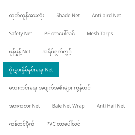
ထုတ်ကုန်အားလုံး
Shade Net
Anti-bird Net
Safety Net
PE တာပေါ်လင်
Mesh Tarps
ဖုန်မှုန့် Net
အရိပ်ရွက်လွှင့်
ပိုးမွှားနှိမ်နင်းရေး Net
ဘေးကင်းရေး အပျက်အစီးများ ကွန်တင်
အားကစား Net
Bale Net Wrap
Anti Hail Net
ကုန်တင်ပိုက်
PVC တာပေါ်လင်