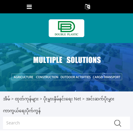
အိမ်
>
ထုတ်ကုန်များ
>
ပိုးမွှားနှိမ်နင်းရေး Net
> အင်းဆက်ပိုးမွှား
ကာကွယ်ရေးပိုက်ကွန်