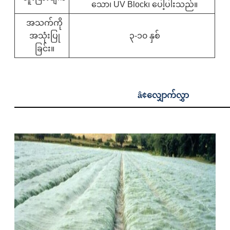
သော၊ UV Block၊ ပေါ့ပါးသည်။
အသက်ကို
အသုံးပြု
၃-၁၀ နှစ်
ခြင်း။
â¢
လျှောက်လွှာ