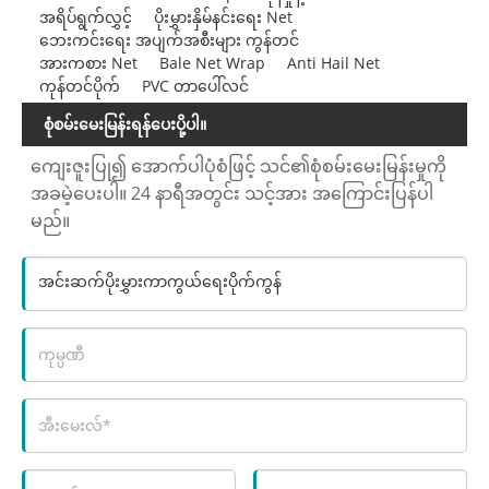
အရိပ်ရွက်လွှင့်
ပိုးမွှားနှိမ်နင်းရေး Net
ဘေးကင်းရေး အပျက်အစီးများ ကွန်တင်
အားကစား Net
Bale Net Wrap
Anti Hail Net
ကုန်တင်ပိုက်
PVC တာပေါ်လင်
စုံစမ်းမေးမြန်းရန်ပေးပို့ပါ။
ကျေးဇူးပြု၍ အောက်ပါပုံစံဖြင့် သင်၏စုံစမ်းမေးမြန်းမှုကို
အခမဲ့ပေးပါ။ 24 နာရီအတွင်း သင့်အား အကြောင်းပြန်ပါ
မည်။