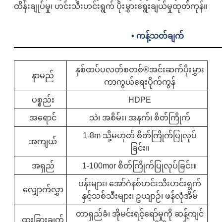
ထိန်းချုပ်မှု၊ ဟင်းသီးဟင်းရွက် ပိုးမွှားရွေးချယ်မှုထုတ်ကုန်။
•
ကန့်သတ်ချက်
နှစ်ထပ်ပလတ်စတစ်®
အင်းဆက်ပိုးမွှား
နာမည်
ကာကွယ်ရေးပိုက်ကွန်
ပစ္စည်း
HDPE
အရောင်
သဲ၊ အစိမ်း၊ အနက်၊ စိတ်ကြိုက်
1-8m သို့မဟုတ် စိတ်ကြိုက်ပြုလုပ်
အကျယ်
ခြင်း။
အရှည်
1-100mor စိတ်ကြိုက်ပြုလုပ်ခြင်း။
ပန်းများ၊ အော်ဂဲနစ်ဟင်းသီးဟင်းရွက်
လျှောက်လွှာ
နှင့်သစ်သီးများ၊ ဥယျာဉ်၊ ဖန်လုံအိမ်
တာရှည်ခံ၊ အိုမင်းရင့်ရော်မှုကို ဆန့်ကျင်
ထူးခြားချက်