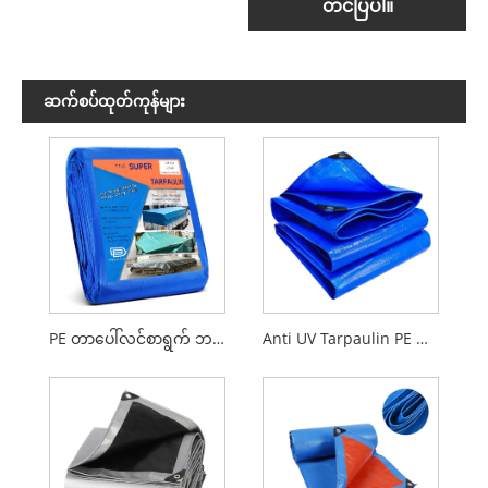
တင်ပြပါ။
ဆက်စပ်ထုတ်ကုန်များ
PE တာပေါ်လင်စာရွက် ဘက်စုံသုံး အလတ်စား အလေးချိန် ရေစိုခံ လေးလံသော လေဝင်လေထွက်ကောင်း PE တာပေါ်လင်
Anti UV Tarpaulin PE Waterproof Truck Cargo Cover pe တာပေါ်လင်