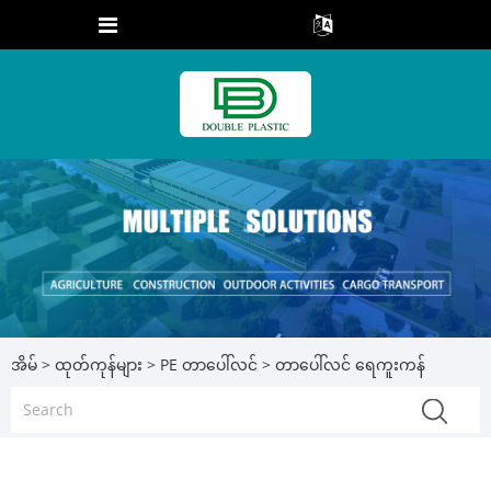
အိမ်
>
ထုတ်ကုန်များ
>
PE တာပေါ်လင်
> တာပေါ်လင် ရေကူးကန်