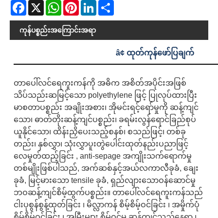
Facebook
X
WhatsApp
Pinterest
LinkedIn
Share
ကုန်ပစ္စည်းအကြောင်းအရာ
â¢ ထုတ်ကုန်ဖော်ပြချက်
တာပေါ်လင်ရေကူးကန်ကို အဓိက အစိတ်အပိုင်းအဖြစ်
သိပ်သည်းဆမြင့်သော polyethylene ဖြင့် ပြုလုပ်ထားပြီး
မာစတာပစ္စည်း အချိုးအစား၊ အိုမင်းရင့်ရော်မှုကို ဆန့်ကျင်
သော၊ ဓာတ်တိုးဆန့်ကျင်ပစ္စည်း၊ ခရမ်းလွန်ရောင်ခြည်စုပ်
ယူနိုင်သော၊ ထိန်းညှိပေးသည့်စနစ်၊ စသည်ဖြင့်၊ တစ်ခု
တည်း၊ နှစ်လွှာ၊ သုံးလွှာပူးတွဲပေါင်းထုတ်နည်းပညာဖြင့်
လေမှုတ်ထည့်ခြင်း , anti-sepage အကျိုးသက်ရောက်မှု
တစ်မျိုးဖြစ်ပါသည်, အက်ဆစ်နှင့်အယ်လကာလီခုခံ, ချေး
ခုခံ, မြင့်မားသော tensile ခုခံ, ရှည်လျားသောဝန်ဆောင်မှု
ဘဝဆန့်ကျင်စိမ့်ထွက်ပစ္စည်း။ တာပေါ်လင်ရေကူးကန်သည်
ငါးပုစွန်စွန့်ထုတ်ခြင်း ၊ မိလ္လာကန် စိမ့်စိမ့်ဝင်ခြင်း ၊ အမှိုက်ပုံ
စိမ့်စိမ့်ဝင်ခြင်း ၊ အမြီးများ စိမ့်ဝင်မှု ဆန့်ကျင်သည့်နေရာ ၊