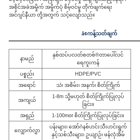
အစိုင်အခဲအမှိုက် အမှိုက်ပုံ စိမ့်ဝင်မှု တိုက်ဖျက်ရေး
အင်ဂျင်နီယာ တို့အတွက် သင့်လျော်သည်။
â¢
ကန့်သတ်ချက်
နှစ်ထပ်ပလတ်စတစ်®
တာပေါ်လင်
နာမည်
ရေကူးကန်
ပစ္စည်း
HDPE/PVC
အရောင်
သဲ၊ အစိမ်း၊ အနက်၊ စိတ်ကြိုက်
1-8m သို့မဟုတ် စိတ်ကြိုက်ပြုလုပ်
အကျယ်
ခြင်း။
အရှည်
1-100mor စိတ်ကြိုက်ပြုလုပ်ခြင်း။
ပန်းများ၊ အော်ဂဲနစ်ဟင်းသီးဟင်းရွက်
လျှောက်လွှာ
နှင့်သစ်သီးများ၊ ဥယျာဉ်၊ ဖန်လုံအိမ်