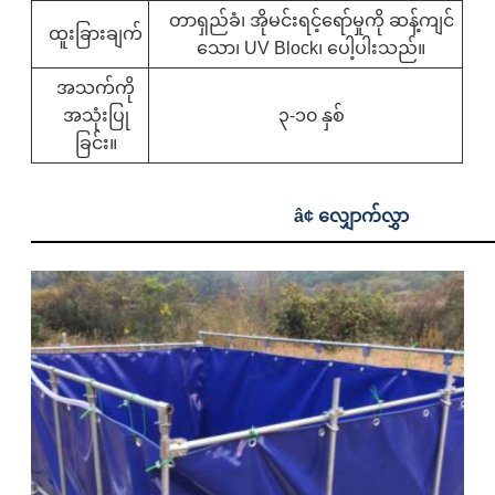
တာရှည်ခံ၊ အိုမင်းရင့်ရော်မှုကို ဆန့်ကျင်
ထူးခြားချက်
သော၊ UV Block၊ ပေါ့ပါးသည်။
အသက်ကို
အသုံးပြု
၃-၁၀ နှစ်
ခြင်း။
â¢ လျှောက်လွှာ