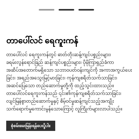
တာပေါ်လင် ရေကူးကန်
တာပေါ်လင် ရေကူးကန်တွင် ဓာတ်တိုးဆန့်ကျင်ပစ္စည်းများ၊
ခရမ်းလွန်ရောင်ခြည် ဆန့်ကျင်ပစ္စည်းများ၊ ပိုမိုကြာရှည်ခံကာ
အဆိပ်အတောက်မရှိသော သဘာဝပတ်ဝန်းကျင်ကို အကာအကွယ်ပေး
ခြင်း၊ အရည်အသွေးမြင့်မားခြင်း၊ ကုန်ကျစရိတ်သက်သာခြင်း၊
အဆင်ပြေသော တည်ဆောက်မှုတို့ကို ထည့်သွင်းထားသည်။
တာပေါ်လင်ရေကူးကန်သည် ၎င်း၏ကုန်ကျစရိတ်သက်သာခြင်း၊
လျင်မြန်စွာတည်ဆောက်မှုနှင့် စိမ့်ဝင်မှုဆန့်ကျင်သည့်အကျိုး
သက်ရောက်မှုကောင်းမွန်သောကြောင့် လူကြိုက်များလာပါသည်။
စုံစမ်းမေးမြန်းရန်ပေးပို့ပါ။