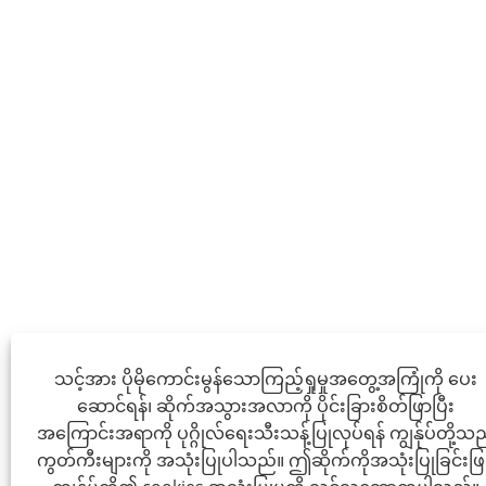
သင့်အား ပိုမိုကောင်းမွန်သောကြည့်ရှုမှုအတွေ့အကြုံကို ပေး
ဆောင်ရန်၊ ဆိုက်အသွားအလာကို ပိုင်းခြားစိတ်ဖြာပြီး
အကြောင်းအရာကို ပုဂ္ဂိုလ်ရေးသီးသန့်ပြုလုပ်ရန် ကျွန်ုပ်တို့သ
ကွတ်ကီးများကို အသုံးပြုပါသည်။ ဤဆိုက်ကိုအသုံးပြုခြင်းဖြင