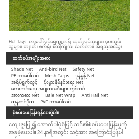
Hot Tags: တာပေါ်လင်ရေကူးကန်၊ ထုတ်လုပ်သူများ၊ ပေးသွင်း
သူများ၊ တရုတ်၊ စက်ရုံ၊ စိတ်ကြိုက်၊ လက်ကား၊ အရည်အသွေး
ဆက်စပ်အမျိုးအစား
Shade Net
Anti-bird Net
Safety Net
PE တာပေါ်လင်
Mesh Tarps
ဖုန်မှုန့် Net
အရိပ်ရွက်လွှင့်
ပိုးမွှားနှိမ်နင်းရေး Net
ဘေးကင်းရေး အပျက်အစီးများ ကွန်တင်
အားကစား Net
Bale Net Wrap
Anti Hail Net
ကုန်တင်ပိုက်
PVC တာပေါ်လင်
စုံစမ်းမေးမြန်းရန်ပေးပို့ပါ။
ကျေးဇူးပြု၍ အောက်ပါပုံစံဖြင့် သင်၏စုံစမ်းမေးမြန်းမှုကို
အခမဲ့ပေးပါ။ 24 နာရီအတွင်း သင့်အား အကြောင်းပြန်ပါ